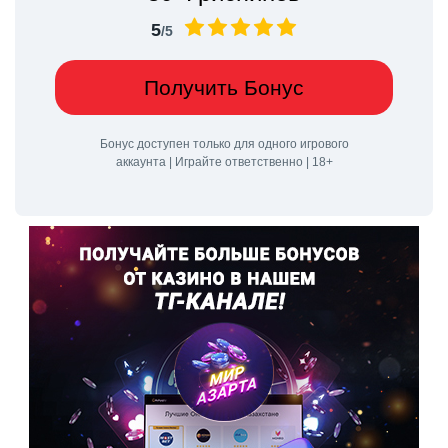
5
/5
Получить Бонус
Бонус доступен только для одного игрового
аккаунта | Играйте ответственно | 18+