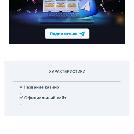
ХАРАКТЕРИСТИКИ
⭐️ Название казино
.
✅ Официальный сайт
.